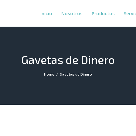
INICIO
Inicio
Nosotros
Productos
Servi
NOSOTROS
PRODUCTOS
SERVICIOS
Gavetas de Dinero
INSUMOS
CONTACTO
Home
Gavetas de Dinero