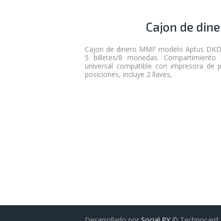
Cajon de din
Cajon de dinero MMF modelo Aptus DKD. 
5 billetes/8 monedas. Compartimiento
universal compatible con impresora de 
posiciones, incluye 2 llaves,
Desarrollado por
Social PY
© Technocard 