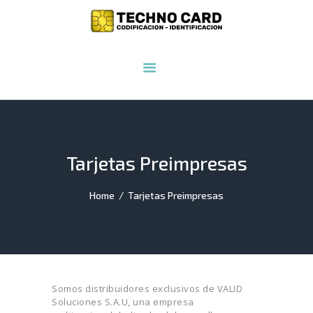
INICIO
NOSOTROS
PRODUCTOS
SERVICIOS
INSUMOS
Tarjetas Preimpresas
CONTACTO
Home
Tarjetas Preimpresas
Somos distribuidores exclusivos de VALID
Soluciones S.A.U, una empresa