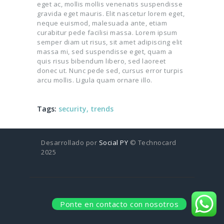
eget ac, mollis mollis venenatis suspendisse
gravida eget mauris. Elit nascetur lorem eget,
neque euismod, malesuada ante, etiam
curabitur pede facilisi massa. Lorem ipsum
semper diam ut risus, sit amet adipiscing elit
massa mi, sed suspendisse eget, quam a
quis risus bibendum libero, sed laoreet
donec ut. Nunc pede sed, cursus error turpis
arcu mollis. Ligula quam ornare illo.
Tags:
security
,
trends
Desarrollado por
Social PY
© Technocard
2025
Ponte en contacto con nosotros