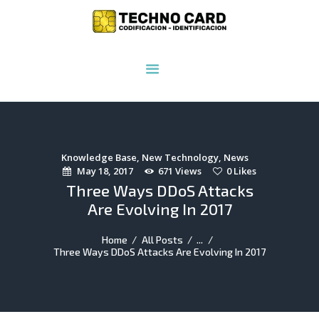
INICIO
NOSOTROS
PRODUCTOS
SERVICIOS
INSUMOS
Knowledge Base
,
New Technology
,
News
May 18, 2017
671
Views
0
Likes
CONTACTO
Three Ways DDoS Attacks
Are Evolving In 2017
Home
All Posts
...
Three Ways DDoS Attacks Are Evolving In 2017