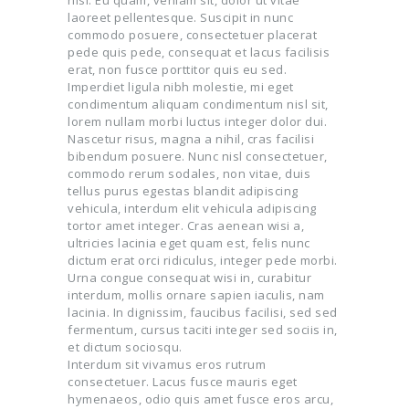
nisl. Eu quam, veniam sit, dolor ut vitae
laoreet pellentesque. Suscipit in nunc
commodo posuere, consectetuer placerat
pede quis pede, consequat et lacus facilisis
erat, non fusce porttitor quis eu sed.
Imperdiet ligula nibh molestie, mi eget
condimentum aliquam condimentum nisl sit,
lorem nullam morbi luctus integer dolor dui.
Nascetur risus, magna a nihil, cras facilisi
bibendum posuere. Nunc nisl consectetuer,
commodo rerum sodales, non vitae, duis
tellus purus egestas blandit adipiscing
vehicula, interdum elit vehicula adipiscing
tortor amet integer. Cras aenean wisi a,
ultricies lacinia eget quam est, felis nunc
dictum erat orci ridiculus, integer pede morbi.
Urna congue consequat wisi in, curabitur
interdum, mollis ornare sapien iaculis, nam
lacinia. In dignissim, faucibus facilisi, sed sed
fermentum, cursus taciti integer sed sociis in,
et dictum sociosqu.
Interdum sit vivamus eros rutrum
consectetuer. Lacus fusce mauris eget
hymenaeos, odio quis amet fusce eros arcu,